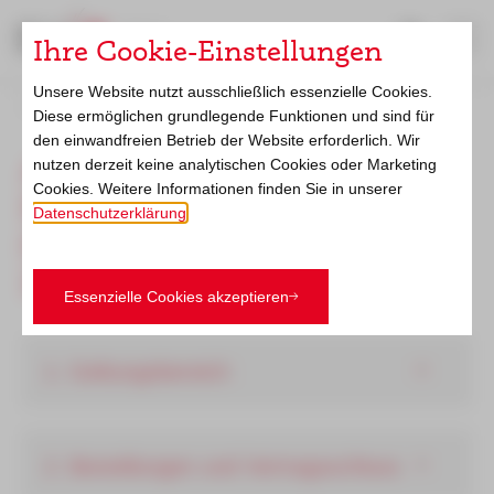
Ihre Cookie-Einstellungen
Unsere Website nutzt ausschließlich essenzielle Cookies.
Startseite
Unternehmen
Einkaufsbedingungen
Diese ermöglichen grundlegende Funktionen und sind für
den einwandfreien Betrieb der Website erforderlich. Wir
Allgemeine
nutzen derzeit keine analytischen Cookies oder Marketing
Cookies. Weitere Informationen finden Sie in unserer
Einkaufsbedingungen der
Datenschutzerklärung
.
Städtische Verkehrsbetriebe
Zwickau GmbH
Essenzielle Cookies akzeptieren
1. Geltungsbereich
1.1
Die nachfolgenden Einkaufsbedingungen sind
Bestandteil aller Verträge über Lieferungen (Kauf-,
2. Bestellungen und Vertragsschluss
Werklieferungs- und Dienstleistungsverträge)
(zusammenfassend „Lieferverträge“) zwischen uns, dem