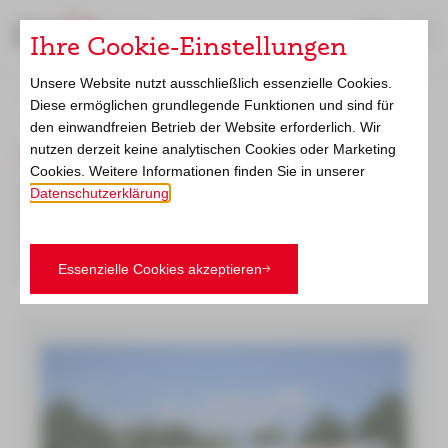
Ihre Cookie-Einstellungen
Unsere Website nutzt ausschließlich essenzielle Cookies.
Startseite
Fuhrpark
Straßenbahn
Diese ermöglichen grundlegende Funktionen und sind für
den einwandfreien Betrieb der Website erforderlich. Wir
Straßenbahn
nutzen derzeit keine analytischen Cookies oder Marketing
Cookies. Weitere Informationen finden Sie in unserer
Mit unseren 26 Straßenbahnen bewegen wir Zwickau.
Datenschutzerklärung
.
Für hohen Fahrkomfort sorgen unsere 12 modernen
Niederflurstraßenbahnen.
Essenzielle Cookies akzeptieren
Folgende Fahrzeuge sind im Einsatz: